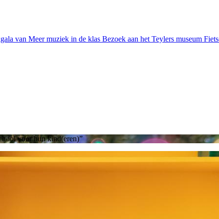
gala van Meer muziek in de klas
Bezoek aan het Teylers museum
Fiet
chool voor hun kind(eren)”