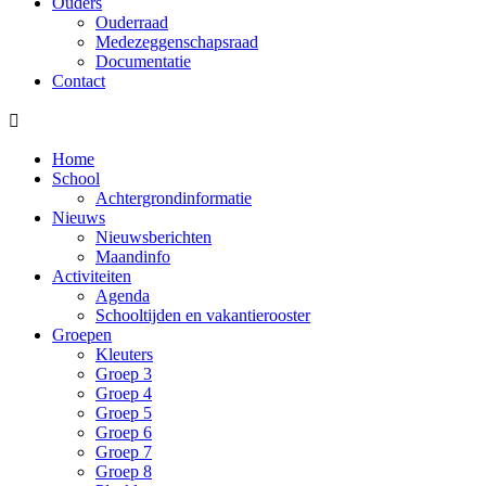
Ouders
Ouderraad
Medezeggenschapsraad
Documentatie
Contact

Home
School
Achtergrondinformatie
Nieuws
Nieuwsberichten
Maandinfo
Activiteiten
Agenda
Schooltijden en vakantierooster
Groepen
Kleuters
Groep 3
Groep 4
Groep 5
Groep 6
Groep 7
Groep 8