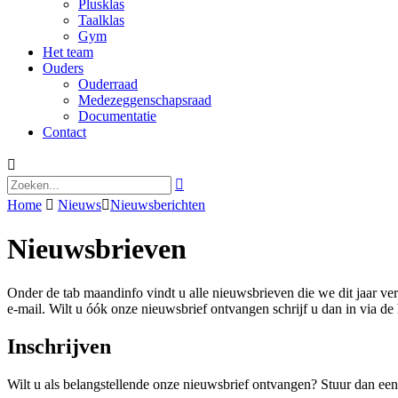
Plusklas
Taalklas
Gym
Het team
Ouders
Ouderraad
Medezeggenschapsraad
Documentatie
Contact


Home

Nieuws

Nieuwsberichten
Nieuwsbrieven
Onder de tab maandinfo vindt u alle nieuwsbrieven die we dit jaar v
e-mail. Wilt u óók onze nieuwsbrief ontvangen schrijf u dan in via d
Inschrijven
Wilt u als belangstellende onze nieuwsbrief ontvangen? Stuur dan e