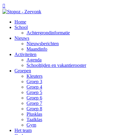

Home
School
Achtergrondinformatie
Nieuws
Nieuwsberichten
Maandinfo
Activiteiten
Agenda
Schooltijden en vakantierooster
Groepen
Kleuters
Groep 3
Groep 4
Groep 5
Groep 6
Groep 7
Groep 8
Plusklas
Taalklas
Gym
Het team