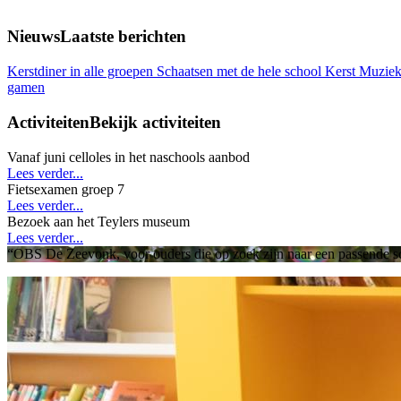
Nieuws
Laatste berichten
Kerstdiner in alle groepen
Schaatsen met de hele school
Kerst Muziek
gamen
Activiteiten
Bekijk activiteiten
Vanaf juni celloles in het naschools aanbod
Lees verder...
Fietsexamen groep 7
Lees verder...
Bezoek aan het Teylers museum
Lees verder...
“OBS De Zeevonk, voor ouders die op zoek zijn naar een passende s