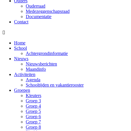
Ouders
Ouderraad
Medezeggenschapsraad
Documentatie
Contact

Home
School
Achtergrondinformatie
Nieuws
Nieuwsberichten
Maandinfo
Activiteiten
Agenda
Schooltijden en vakantierooster
Groepen
Kleuters
Groep 3
Groep 4
Groep 5
Groep 6
Groep 7
Groep 8