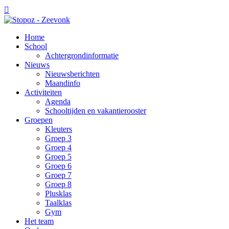

Home
School
Achtergrondinformatie
Nieuws
Nieuwsberichten
Maandinfo
Activiteiten
Agenda
Schooltijden en vakantierooster
Groepen
Kleuters
Groep 3
Groep 4
Groep 5
Groep 6
Groep 7
Groep 8
Plusklas
Taalklas
Gym
Het team