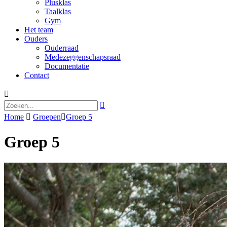
Plusklas
Taalklas
Gym
Het team
Ouders
Ouderraad
Medezeggenschapsraad
Documentatie
Contact


Home

Groepen

Groep 5
Groep 5