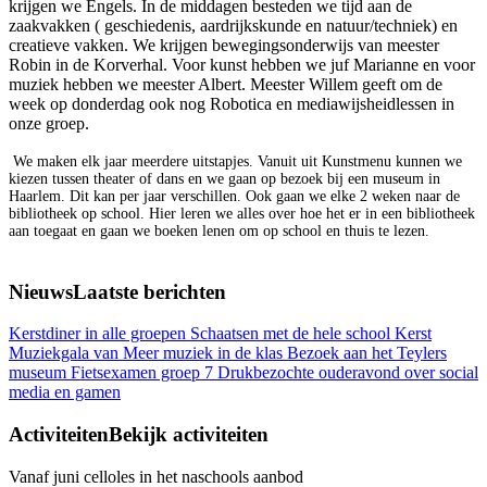
krijgen we Engels. In de middagen besteden we tijd aan de
zaakvakken ( geschiedenis, aardrijkskunde en natuur/techniek) en
creatieve vakken. We krijgen bewegingsonderwijs van meester
Robin in de Korverhal. Voor kunst hebben we juf Marianne en voor
muziek hebben we meester Albert. Meester Willem geeft om de
week op donderdag ook nog Robotica en mediawijsheidlessen in
onze groep.
We maken elk jaar meerdere uitstapjes. Vanuit uit Kunstmenu kunnen we
kiezen tussen theater of dans en we gaan op bezoek bij een museum in
Haarlem. Dit kan per jaar verschillen. Ook gaan we elke 2 weken naar de
bibliotheek op school. Hier leren we alles over hoe het er in een bibliotheek
aan toegaat en gaan we boeken lenen om op school en thuis te lezen.
Nieuws
Laatste berichten
Kerstdiner in alle groepen
Schaatsen met de hele school
Kerst
Muziekgala van Meer muziek in de klas
Bezoek aan het Teylers
museum
Fietsexamen groep 7
Drukbezochte ouderavond over social
media en gamen
Activiteiten
Bekijk activiteiten
Vanaf juni celloles in het naschools aanbod