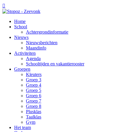

Home
School
Achtergrondinformatie
Nieuws
Nieuwsberichten
Maandinfo
Activiteiten
Agenda
Schooltijden en vakantierooster
Groepen
Kleuters
Groep 3
Groep 4
Groep 5
Groep 6
Groep 7
Groep 8
Plusklas
Taalklas
Gym
Het team