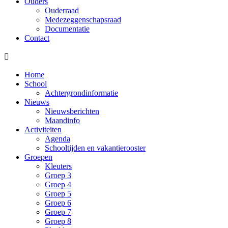
Ouders
Ouderraad
Medezeggenschapsraad
Documentatie
Contact

Home
School
Achtergrondinformatie
Nieuws
Nieuwsberichten
Maandinfo
Activiteiten
Agenda
Schooltijden en vakantierooster
Groepen
Kleuters
Groep 3
Groep 4
Groep 5
Groep 6
Groep 7
Groep 8