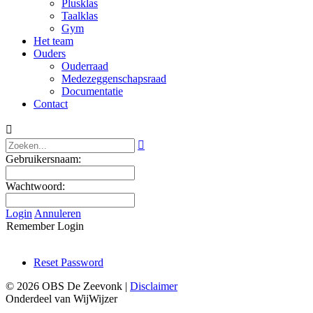
Plusklas
Taalklas
Gym
Het team
Ouders
Ouderraad
Medezeggenschapsraad
Documentatie
Contact


Gebruikersnaam:
Wachtwoord:
Login
Annuleren
Remember Login
Reset Password
© 2026 OBS De Zeevonk |
Disclaimer
Onderdeel van WijWijzer