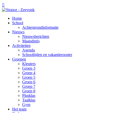

Home
School
Achtergrondinformatie
Nieuws
Nieuwsberichten
Maandinfo
Activiteiten
Agenda
Schooltijden en vakantierooster
Groepen
Kleuters
Groep 3
Groep 4
Groep 5
Groep 6
Groep 7
Groep 8
Plusklas
Taalklas
Gym
Het team