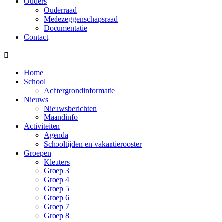
Ouders
Ouderraad
Medezeggenschapsraad
Documentatie
Contact

Home
School
Achtergrondinformatie
Nieuws
Nieuwsberichten
Maandinfo
Activiteiten
Agenda
Schooltijden en vakantierooster
Groepen
Kleuters
Groep 3
Groep 4
Groep 5
Groep 6
Groep 7
Groep 8